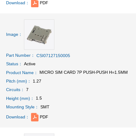
PDF
Download：
Image：
Part Number：
CSI07127150005
Active
Status：
MICRO SIM CARD 7P PUSH-PUSH H=1.5MM
Product Name：
1.27
Pitch (mm)：
7
Circuits：
1.5
Height (mm)：
SMT
Mounting Style：
PDF
Download：