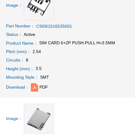
Image：
Part Number：
CSI061516535001
Active
Status：
SIM CARD 6+2P PUSH-PULL H=3.5MM
Product Name：
2.54
Pitch (mm)：
8
Circuits：
3.5
Height (mm)：
SMT
Mounting Style：
PDF
Download：
Image：