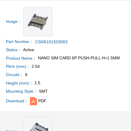
Image：
Part Number：
CSI06101503003
Active
Status：
NANO SIM CARD 6P PUSH-PULL H=1.5MM
Product Name：
2.54
Pitch (mm)：
6
Circuits：
1.5
Height (mm)：
SMT
Mounting Style：
PDF
Download：