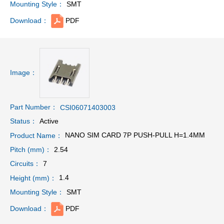
SMT
Mounting Style：
PDF
Download：
Image：
Part Number：
CSI06071403003
Active
Status：
NANO SIM CARD 7P PUSH-PULL H=1.4MM
Product Name：
2.54
Pitch (mm)：
7
Circuits：
1.4
Height (mm)：
SMT
Mounting Style：
PDF
Download：