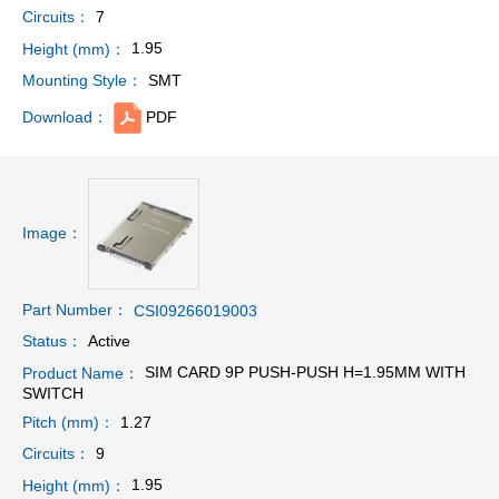
7
Circuits：
1.95
Height (mm)：
SMT
Mounting Style：
PDF
Download：
Image：
Part Number：
CSI09266019003
Active
Status：
SIM CARD 9P PUSH-PUSH H=1.95MM WITH
Product Name：
SWITCH
1.27
Pitch (mm)：
9
Circuits：
1.95
Height (mm)：