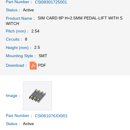
Part Number：
CSI08301725001
Active
Status：
SIM CARD 8P H=2.5MM PEDAL-LIFT WITH S
Product Name：
WITCH
2.54
Pitch (mm)：
8
Circuits：
2.5
Height (mm)：
SMT
Mounting Style：
PDF
Download：
Image：
Part Number：
CSI061076XX001
Active
Status：