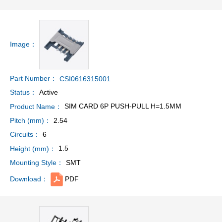
Image：
Part Number：
CSI0616315001
Active
Status：
SIM CARD 6P PUSH-PULL H=1.5MM
Product Name：
2.54
Pitch (mm)：
6
Circuits：
1.5
Height (mm)：
SMT
Mounting Style：
PDF
Download：