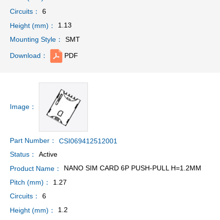
6
Circuits：
1.13
Height (mm)：
SMT
Mounting Style：
PDF
Download：
Image：
Part Number：
CSI069412512001
Active
Status：
NANO SIM CARD 6P PUSH-PULL H=1.2MM
Product Name：
1.27
Pitch (mm)：
6
Circuits：
1.2
Height (mm)：