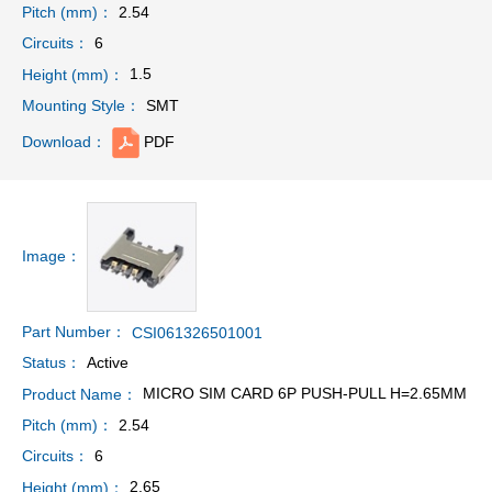
2.54
Pitch (mm)：
6
Circuits：
1.5
Height (mm)：
SMT
Mounting Style：
PDF
Download：
Image：
Part Number：
CSI061326501001
Active
Status：
MICRO SIM CARD 6P PUSH-PULL H=2.65MM
Product Name：
2.54
Pitch (mm)：
6
Circuits：
2.65
Height (mm)：