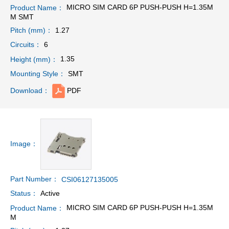
MICRO SIM CARD 6P PUSH-PUSH H=1.35M
Product Name：
M SMT
1.27
Pitch (mm)：
6
Circuits：
1.35
Height (mm)：
SMT
Mounting Style：
PDF
Download：
Image：
Part Number：
CSI06127135005
Active
Status：
MICRO SIM CARD 6P PUSH-PUSH H=1.35M
Product Name：
M