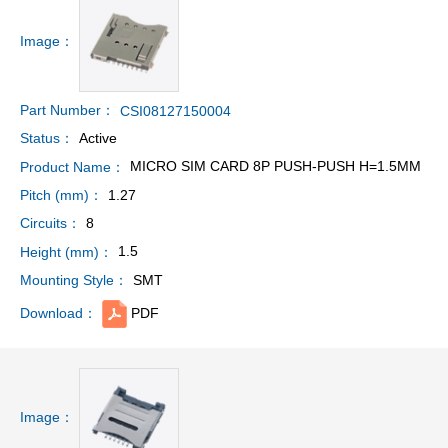
Image：
Part Number：
CSI08127150004
Active
Status：
MICRO SIM CARD 8P PUSH-PUSH H=1.5MM
Product Name：
1.27
Pitch (mm)：
8
Circuits：
1.5
Height (mm)：
SMT
Mounting Style：
PDF
Download：
Image：