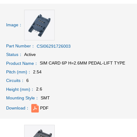
Image：
Part Number：
CSI06291726003
Active
Status：
SIM CARD 6P H=2.6MM PEDAL-LIFT TYPE
Product Name：
2.54
Pitch (mm)：
6
Circuits：
2.6
Height (mm)：
SMT
Mounting Style：
PDF
Download：