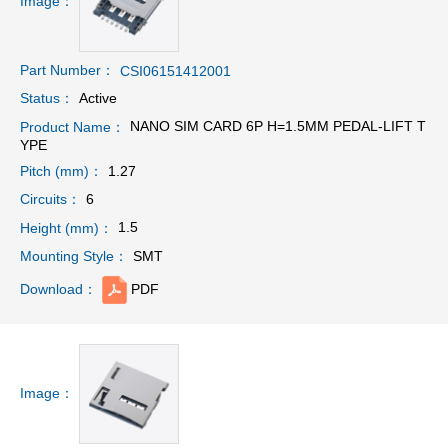
Image：
Part Number：
CSI06151412001
Active
Status：
NANO SIM CARD 6P H=1.5MM PEDAL-LIFT T
Product Name：
YPE
1.27
Pitch (mm)：
6
Circuits：
1.5
Height (mm)：
SMT
Mounting Style：
PDF
Download：
Image：