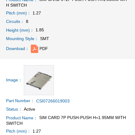
H SWITCH
1.27
Pitch (mm)：
8
Circuits：
1.85
Height (mm)：
SMT
Mounting Style：
PDF
Download：
Image：
Part Number：
CSI07266019003
Active
Status：
SIM CARD 7P PUSH-PUSH H=1.95MM WITH
Product Name：
SWITCH
1.27
Pitch (mm)：