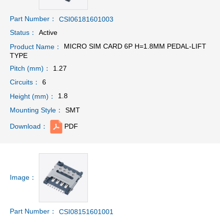
Part Number：
CSI06181601003
Active
Status：
MICRO SIM CARD 6P H=1.8MM PEDAL-LIFT
Product Name：
TYPE
1.27
Pitch (mm)：
6
Circuits：
1.8
Height (mm)：
SMT
Mounting Style：
PDF
Download：
Image：
Part Number：
CSI08151601001