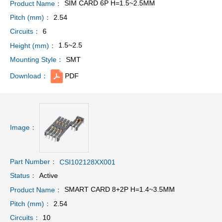
SIM CARD 6P H=1.5~2.5MM
Product Name：
2.54
Pitch (mm)：
6
Circuits：
1.5~2.5
Height (mm)：
SMT
Mounting Style：
PDF
Download：
Image：
Part Number：
CSI102128XX001
Active
Status：
SMART CARD 8+2P H=1.4~3.5MM
Product Name：
2.54
Pitch (mm)：
10
Circuits：