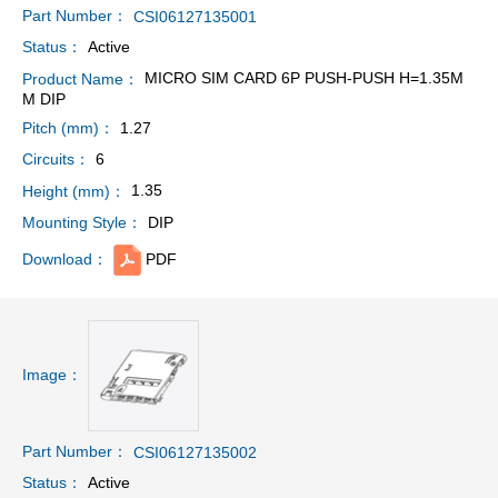
Part Number：
CSI06127135001
Active
Status：
MICRO SIM CARD 6P PUSH-PUSH H=1.35M
Product Name：
M DIP
1.27
Pitch (mm)：
6
Circuits：
1.35
Height (mm)：
DIP
Mounting Style：
PDF
Download：
Image：
Part Number：
CSI06127135002
Active
Status：