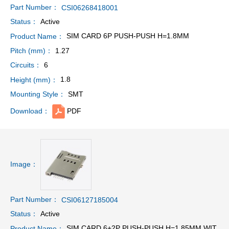
Part Number：
CSI06268418001
Active
Status：
SIM CARD 6P PUSH-PUSH H=1.8MM
Product Name：
1.27
Pitch (mm)：
6
Circuits：
1.8
Height (mm)：
SMT
Mounting Style：
PDF
Download：
Image：
Part Number：
CSI06127185004
Active
Status：
SIM CARD 6+2P PUSH-PUSH H=1.85MM WIT
Product Name：