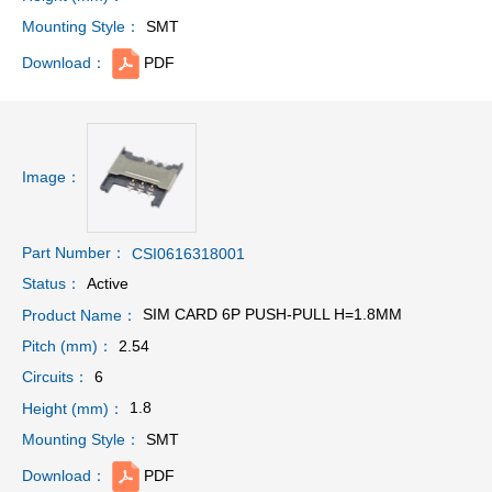
SMT
Mounting Style：
PDF
Download：
Image：
Part Number：
CSI0616318001
Active
Status：
SIM CARD 6P PUSH-PULL H=1.8MM
Product Name：
2.54
Pitch (mm)：
6
Circuits：
1.8
Height (mm)：
SMT
Mounting Style：
PDF
Download：