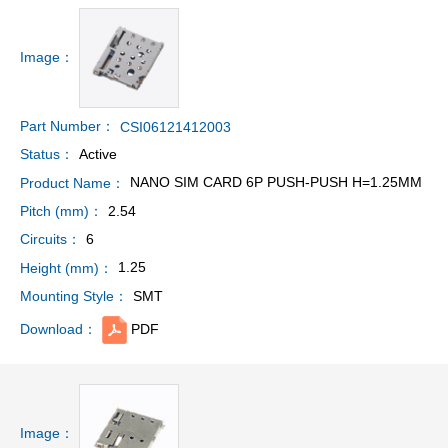
Image：
Part Number：
CSI06121412003
Active
Status：
NANO SIM CARD 6P PUSH-PUSH H=1.25MM
Product Name：
2.54
Pitch (mm)：
6
Circuits：
1.25
Height (mm)：
SMT
Mounting Style：
PDF
Download：
Image：