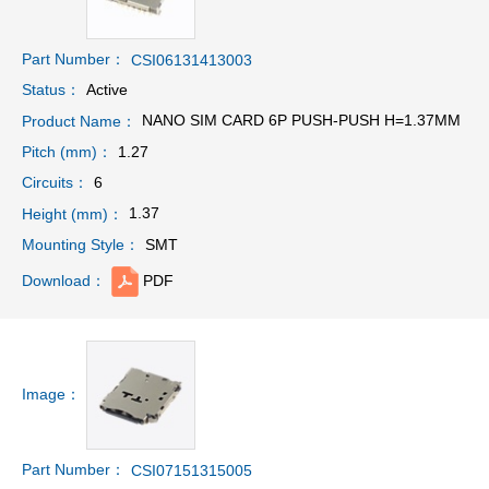
Part Number：
CSI06131413003
Active
Status：
NANO SIM CARD 6P PUSH-PUSH H=1.37MM
Product Name：
1.27
Pitch (mm)：
6
Circuits：
1.37
Height (mm)：
SMT
Mounting Style：
PDF
Download：
Image：
Part Number：
CSI07151315005