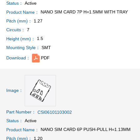
Active
Status：
NANO SIM CARD 7P H=1.5MM WITH TRAY
Product Name：
1.27
Pitch (mm)：
7
Circuits：
1.5
Height (mm)：
SMT
Mounting Style：
PDF
Download：
Image：
Part Number：
CSI06101103002
Active
Status：
NANO SIM CARD 6P PUSH-PULL H=1.13MM
Product Name：
1.20
Pitch (mm)：