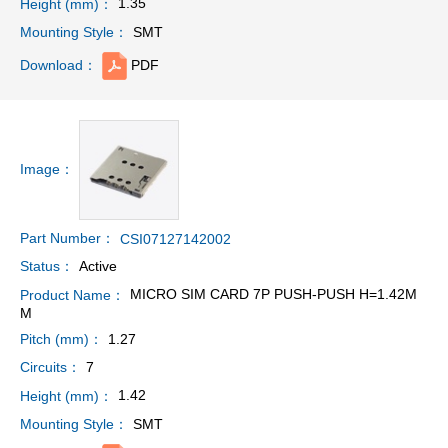
1.35
Height (mm)：
SMT
Mounting Style：
PDF
Download：
Image：
Part Number：
CSI07127142002
Active
Status：
MICRO SIM CARD 7P PUSH-PUSH H=1.42M
Product Name：
M
1.27
Pitch (mm)：
7
Circuits：
1.42
Height (mm)：
SMT
Mounting Style：