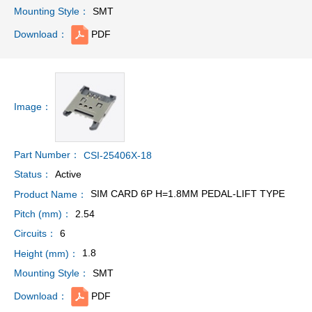
SMT
Mounting Style：
PDF
Download：
Image：
Part Number：
CSI-25406X-18
Active
Status：
SIM CARD 6P H=1.8MM PEDAL-LIFT TYPE
Product Name：
2.54
Pitch (mm)：
6
Circuits：
1.8
Height (mm)：
SMT
Mounting Style：
PDF
Download：