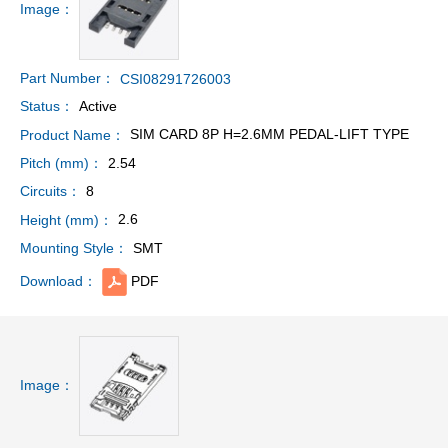
Image：
Part Number：
CSI08291726003
Active
Status：
SIM CARD 8P H=2.6MM PEDAL-LIFT TYPE
Product Name：
2.54
Pitch (mm)：
8
Circuits：
2.6
Height (mm)：
SMT
Mounting Style：
PDF
Download：
Image：