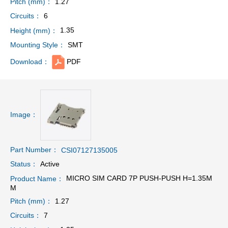
1.27
Pitch (mm)：
6
Circuits：
1.35
Height (mm)：
SMT
Mounting Style：
PDF
Download：
Image：
Part Number：
CSI07127135005
Active
Status：
MICRO SIM CARD 7P PUSH-PUSH H=1.35M
Product Name：
M
1.27
Pitch (mm)：
7
Circuits：